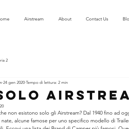
ome
Airstream
About
Contact Us
Bl
ria 2
am
24 gen 2020
Tempo di lettura: 2 min
solo Airstre
020
che non esistono solo gli Airstream? Dal 1940 fino ad og
 nate, alcune famose per uno specifico modello di Trailer 
ili. Eccovi una lista dei Brand di Camper più famosi. Que