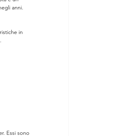
negli anni. 
istiche in 
.
r. Essi sono 