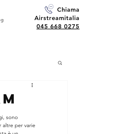
Chiama
Airstreamitalia
og
045 668 0275
am
gi, sono 
altre per varie 
sta è un 