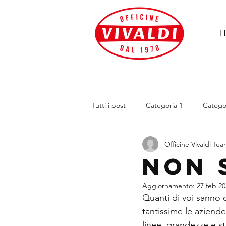
H
Tutti i post
Categoria 1
Catego
Officine Vivaldi Te
Non 
Aggiornamento:
27 feb 2
Quanti di voi sanno 
tantissime le aziende
linee, grandezze e st