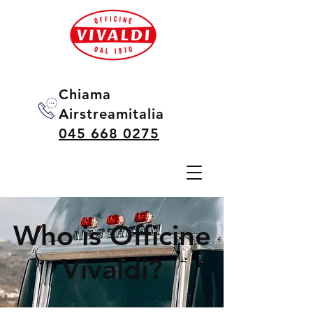
Chiama
Airstreamitalia
045 668 0275
Who is Officine
Vivaldi?