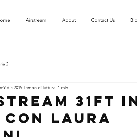
ome
Airstream
About
Contact Us
Bl
ria 2
am
9 dic 2019
Tempo di lettura: 1 min
stream 31ft I
 con Laura
ini