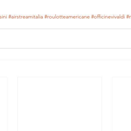
sini
#airstreamitalia
#roulotteamericane
#officinevivaldi
#