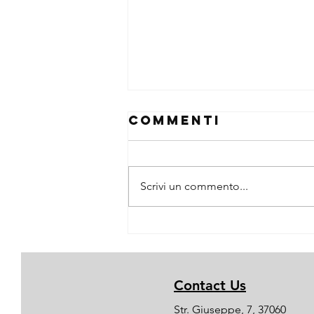
Commenti
Scrivi un commento...
La Storia di
Airstream
raccontata da
noi
Contact Us
Str. Giuseppe, 7, 37060