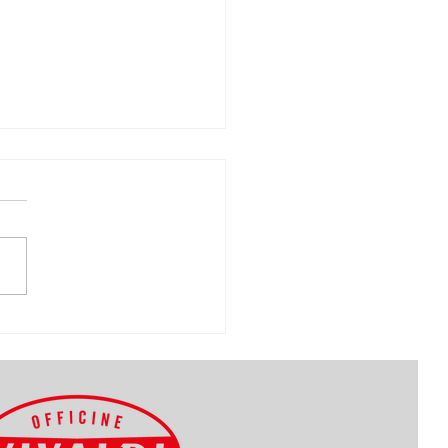
izio lavori
ll'Airstream
ft