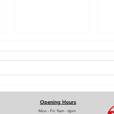
Gran Premio
In
Tazio Nuvolari
de
con
25
Opening Hours
l'Airstream
Mon - Fri: 9am - 6pm