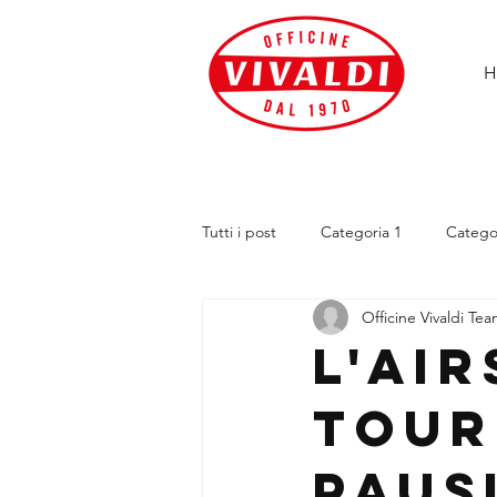
H
Tutti i post
Categoria 1
Catego
Officine Vivaldi Te
l'Air
Tour
Paus