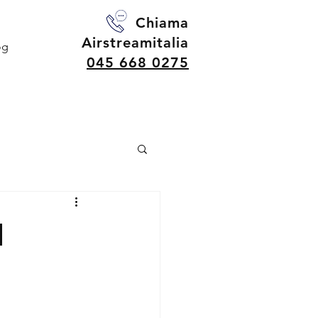
Chiama
Airstreamitalia
og
045 668 0275
n