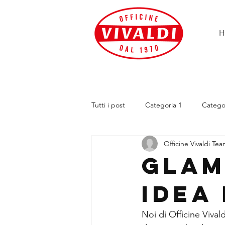
H
Tutti i post
Categoria 1
Catego
Officine Vivaldi Te
Glam
idea 
Noi di Officine Vivald