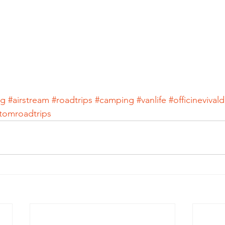
ng
#airstream
#roadtrips
#camping
#vanlife
#officinevivald
tomroadtrips