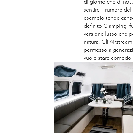
di giorno che di nott
sentire il rumore de
esempio tende canade
definito Glamping, f
versione lusso che pe
natura. Gli Airstrea
permesso a generazio
vuole stare comodo 