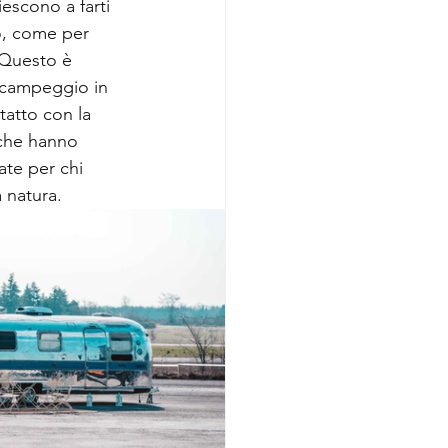
iescono a farti 
o, come per 
 Questo è 
 campeggio in 
tatto con la 
 che hanno 
ate per chi 
 natura.